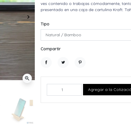
ves contenido o trabajas cómodamente, tanto 
presentado en una caja de cartulina Kraft. Ta
keyboard_arrow_right
Siguiente
Tipo
Compartir
Compartir
Tuitear
Pinterest
zoom_in
Agregar a la Cotizaci