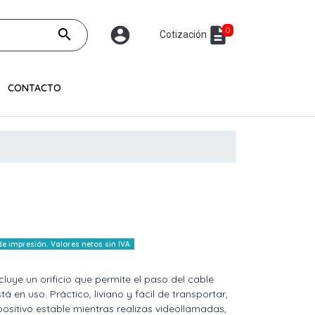
account_circle
description
0
search
Cotización
CONTACTO
 impresión. Valores netos sin IVA
luye un orificio que permite el paso del cable
tá en uso. Práctico, liviano y fácil de transportar,
ositivo estable mientras realizas videollamadas,