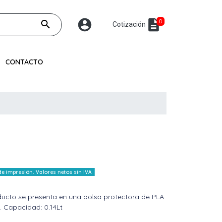
account_circle
description
0
search
Cotización
CONTACTO
 impresión. Valores netos sin IVA
ducto se presenta en una bolsa protectora de PLA
 Capacidad: 0.14Lt