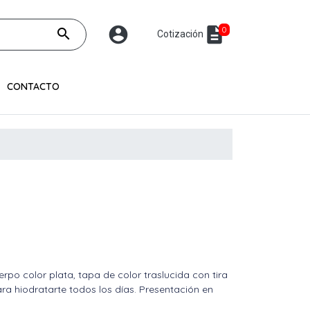
account_circle
description
0
search
Cotización
CONTACTO
rpo color plata, tapa de color traslucida con tira
ara hiodratarte todos los días. Presentación en